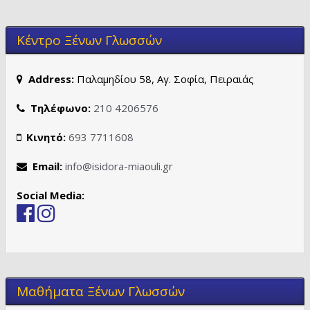
Κέντρο Ξένων Γλωσσών
Address:
Παλαμηδίου 58, Αγ. Σοφία, Πειραιάς
Τηλέφωνο:
210 4206576
Κινητό:
693 7711608
Email:
info@isidora-miaouli.gr
Social Media:
Μαθήματα Ξένων Γλωσσών