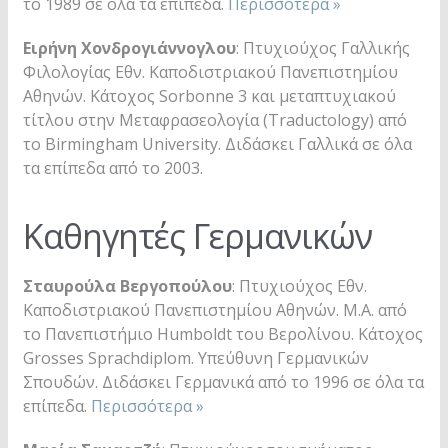
το 1989 σε όλα τα επίπεδα.
Περισσότερα »
Ειρήνη Χονδρογιάννογλου
: Πτυχιούχος Γαλλικής
Φιλολογίας Εθν. Καποδιστριακού Πανεπιστημίου
Αθηνών. Κάτοχος Sorbonne 3 και μεταπτυχιακού
τίτλου στην Μεταφρασεολογία (Traductology) από
το Birmingham University. Διδάσκει Γαλλικά σε όλα
τα επίπεδα από το 2003.
Καθηγητές Γερμανικών
Σταυρούλα Βεργοπούλου
: Πτυχιούχος Εθν.
Καποδιστριακού Πανεπιστημίου Αθηνών. M.Α. από
το Πανεπιστήμιο Humboldt του Βερολίνου. Κάτοχος
Grosses Sprachdiplom. Υπεύθυνη Γερμανικών
Σπουδών. Διδάσκει Γερμανικά από το 1996 σε όλα τα
επίπεδα.
Περισσότερα »