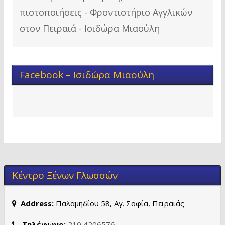
Facebook – Ισιδώρα Μιαούλη
Κέντρο Ξένων Γλωσσών
Address:
Παλαμηδίου 58, Αγ. Σοφία, Πειραιάς
Τηλέφωνο:
210 4206576